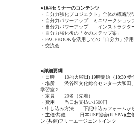
●10/4セミナーのコンテンツ
・自分力強化プロジェクト」全体の概略説
・自分力パワーアップ ミニワークショッ
・自分力パワーアップ インストラクタ
・自分力強化後の「次のステップ案」
・FACEBOOKを活用しての「自分力」活
・交流会
●詳細要綱
・日時 10/4(火曜日) 19時開始（18:30 
・場所 渋谷区文化総合センター大和田
学習室２
・定員 20名（先着）
・費用 当日お支払い1500円
・申し込み方法 下記申込みフォームか
・主催/共催 日本USP協会(JUSPA)(
ン (共催)フリーエージェントインク